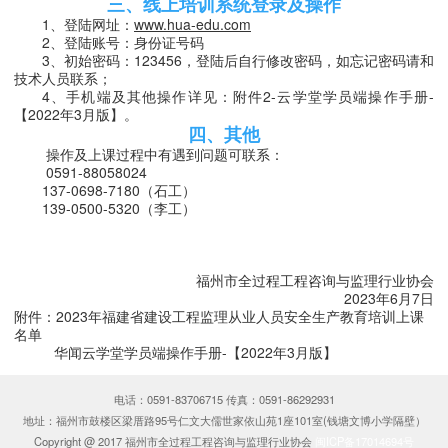
三、线上培训系统登录及操作
1、登陆网址：
www.hua-edu.com
2、登陆账号：身份证号码
3
、初始密码：
1
23456，登陆后自行修改密码，如忘记密码请和
技术人员联系；
4、手机端及其他操作详见：附件2-云学堂学员端操作手册-
【2022年3月版】。
四、其他
操作及上课过程中有遇到问题可联系：
0591-88058024
137-0698-7180（石工）
139-0500-5320（李工）
福州市全过程工程咨询与监理行业协会
2023年6月7日
附件：
2023年福建省建设工程监理从业人员安全生产教育培训上课
名单
华闻云学堂学员端操作手册-【2022年3月版】
电话：0591-83706715 传真：0591-86292931
地址：福州市鼓楼区梁厝路95号仁文大儒世家依山苑1座101室(钱塘文博小学隔壁）
Copyright @ 2017 福州市全过程工程咨询与监理行业协会
闽ICP备17014694号