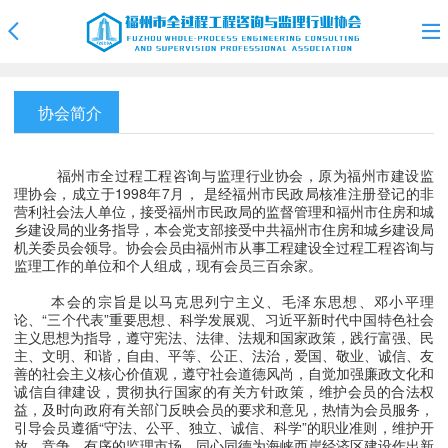
协会简介
福州市全过程工程咨询与监理行业协会，原为福州市建设监
理协会，成立于1998年7月， 是经福州市民政局核准注册登记的非
营利社会法人单位，接受福州市民政局的监督管理和福州市住房和城
乡建设局的业务指导，本会党支部接受中共福州市住房和城乡建设局
机关委员会领导。协会会员由福州市从事工程建设全过程工程咨询与
监理工作的单位和个人组成，现有会员三百余家。
本会的宗旨是以
马克思列宁主义
、
毛泽东思想
、邓小平理
论、
“
三个代表
”
重要思想、
科学发展观、习近平新时代中国特色社会
主义思想为指导，遵守宪法、法律、法规和国家政策，践行富强、民
主、文明、和谐，自由、平等、公正、法治，爱国、敬业、诚信、友
善的社会主义核心价值观，遵守社会道德风尚，自觉加强廉政文化和
诚信自律建设，
贯彻执行国家的有关方针政策，维护会员的合法权
益，及时向政府有关部门反映会员的要求和意见，热情为会员服务，
引导会员遵循
“守法、公平、独立、诚信、科学”的职业准则，维护开
放、竞争、有序的监理市场，同心同德为海峡西岸经济区建设作出新