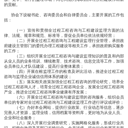
的贡献。
协会下设秘书处、咨询委员会和自律委员会，主要开展的工作包
括：
（一）宣传和贯彻全过程工程咨询与工程建设监理方面的法
律、法规、规章和规范、标准等，督促会员单位依法依规经营；
（二）开展全过程工程咨询与工程建设监理行业管理，承担政
府建设主管部门的委托办理工程建设等相关工作，承担政府购买服务
的工作；
（三）组织开展全过程工程咨询与建设监理知识的普及和内部
从业人员的业务培训、继续教育、技术咨询、信息交流等工作，加强
会员单位人才队伍建设，提高行业整体素质；
（四）开展在榕监理工作的检查及评比活动，推进全过程工程
咨询与监理企业诚信信用体系的建设；
（五）落实相关政策加强全过程工程咨询的理论研究，培养全
过程工程咨询人才，培育全过程工程咨询企业，发展全过程工程咨询
产业，推进全过程工程咨询事业健康有序发展；
（六）开展全过程工程咨询与建设监理的咨询服务，组织会员
单位的专家对全过程工程咨询与工程建设监理工作进行评议或评价；
（七）办好本会网站，提供行业政策、行业动态等信息，逐步
完善人才资源，监理业绩，信用档案等资料库，更好地为从业人员、
企业和社会服务；
（八）深入开展行业调查研究，实施网格化服务，形成行业共
识，积极向政府及其部门反映行业、会员诉求，提出行业发展等方面