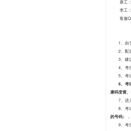
唐工：1
李工：1
客
服
Q
1、
由
2、
配
3、建
4、考
5、考
6、考
康码变黄、
7、进
8、考
的号码
），
9、考