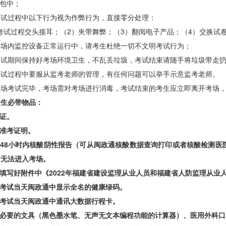
包中；
考试过程中以下行为视为作弊行为，直接零分处理：
考试过程交头接耳；（2）夹带舞弊；（3）翻阅电子产品；（
4）交换试
考场内监控设备正常运行中，请考生杜绝一切不文明考试行为；
考试期间保持好考场环境卫生，不乱丢垃圾，考试结束请随手将垃圾带走
考试过程中要服从监考老师的管理，有任何问题可以举手示意监考老师。
每场考试完毕，考场需对考场进行消毒，考试结束的考生应立即离开考场
考生必带物品：
证
。
准考证明
。
48小时内核酸阴性报告（可从闽政通核酸数据查询打印或者核酸检测医
时无法进入考场。
填写好附件中《
2022年福建省建设监理从业人员和福建省人防监理从
考试当天闽政通中
显示全名
的健康
绿
码
。
考试当天闽政通中
通讯大数据行程卡。
必要的文具（黑色墨水笔、无声无文本编程功能的计算器）、医用外科口