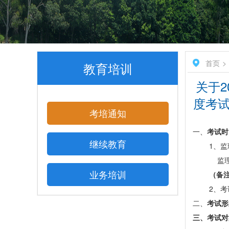
首页
教育培训
关于
度考试
考培通知
一、
考试时
继续教育
1、监
监理
业务培训
（备
2、
二、
考试形
三、考试对