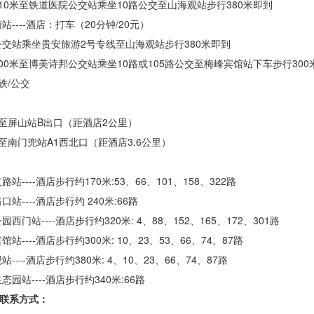
110米至铁道医院公交站乘坐10路公交至山海观站步行380米即到
站----酒店
：打车（
20分钟/20元）
公交站乘坐贵安旅游
2号专线至山海观站步行380米即到
700米至博美诗邦公交站乘坐10路或105路公交至梅峰宾馆站下车步行300
铁/公交
线至屏山站B出口（距酒店2公里）
至南门兜站A1西北口（距酒店3.6公里）
支路站
----酒店步行约170米:53、66、101、158、322路
路口站
----酒店步行约 240米:66路
公园西门站
----酒店步行约320米: 4、88、152、165、172、301路
宾馆站
----酒店步行约300米: 10、23、53、66、74、87路
观站
----酒店步行约380米: 4、10、23、66、74、87路
生态园站
----酒店步行约340米:66路
联系方式：