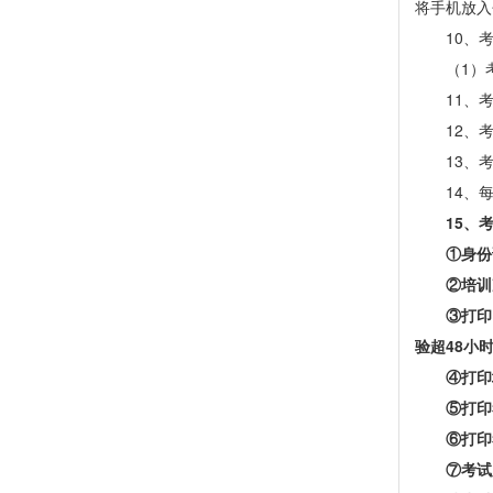
将手机放入
10、
（
1）
11、
12、
13、
14、
15
、
①
身份
②
培训
③打印
验超
48
小
④
打印
⑤打印
⑥打印
⑦考试