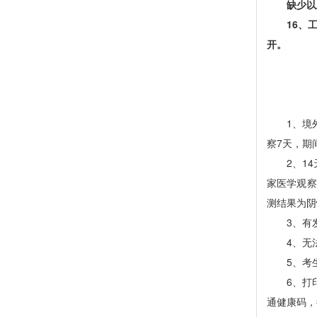
缺少以
1
6
、
开。
1、境
察7天，期
2、1
家医学观察
测结果为阴
3、有
4、无
5、考
6、打
通健康码，