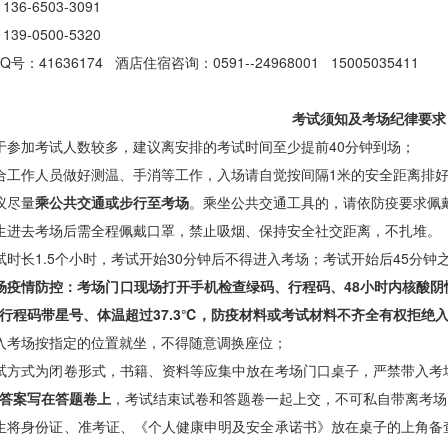
36-6503-3091
39-0500-5320
Q号：41636174 酒店住宿咨询：0591--24968001 15005035411
考试须知及考场纪律要求
于参加考试人数较多，建议离安排的考试时间至少提前
40分钟到场；
合工作人员做好测温、手消等工作，入场请自觉按间隔
1米的安全距离排
议尽量
乘
公共交通
或步行至考场
。乘坐公共交通工具的，请依防疫要求佩
生进去考场后需全程佩戴口罩，禁止吸烟、保持安全社交距离，不扎堆。
试时长1.5
个小时，考试开始
30分钟后不得进入考场；
考试开始后45分钟
场
疫情防控：
考场门口
现场打开手机检查绿码、行程码、
48小时内核酸
行程码带星号、
体温超过
37.3
℃
，防疫材料或考试材料不齐全有权拒绝
入考场按指定的位置就坐，不得随意调换座位；
试方式为闭卷形式，书籍、资料等应集中放在考场门口桌子，严禁带入考
答案写在答题卷上
，考试结束试卷和答题卷一起上交，不可私自带离考场
生将身份证、准考证、《个人健康申明及安全承诺书》放在桌子的上角备