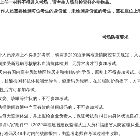
上任一材料不得进入考场，请考生入场前检查好必带物品。
工作人员需要检测每位考生的身份证，未检测身份证的考生，需在座位上
考场防疫要求
外人员原则上不得参加考试，确需参加的须按属地疫情防控有关规定，入
间接受新冠病毒核酸和血清抗体检测，无异常者才可参加考试。
4天内有国内高中风险地区旅居史和接触史的学员，原则上不得参加考试。
，核酸检测和抗体检测无异常，健康码为绿码，在加强防护前提下，方可
性后方可参加考试。
发烧、咳嗽等症状的，不可参加考试。
法提供闽政通中当天有效的健康绿码的，不可参加考试。
生每天监测体温，并上报给企业负责人，保证考试前14日内身体状况良
印填写好附件中《2022年福建省建设监理从业人员和福建省人防监理从
行程码及48小时内的核酸报告，由监考老师在考试过程中收取。