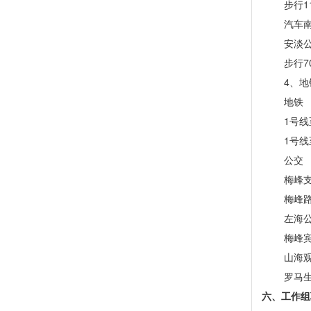
步行
汽车南
安淡
步行
4、地
地铁
1号
1号线
公交
梅峰
梅峰
左海
梅峰
山海
罗马
六
、工作组